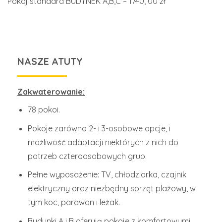
Pokój standard BUDYNEK A,B,C – 1740, 00 zł
NASZE ATUTY
Zakwaterowanie:
78 pokoi.
Pokoje zarówno 2- i 3-osobowe opcje, i
możliwość adaptacji niektórych z nich do
potrzeb czteroosobowych grup.
Pełne wyposażenie: TV, chłodziarka, czajnik
elektryczny oraz niezbędny sprzęt plażowy, w
tym koc, parawan i leżak.
Budynki A i B oferują pokoje z komfortowymi