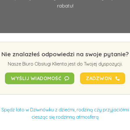
rabatu!
Nie znalazłeś odpowiedzi na swoje pytanie?
Nasze Biuro Obsługi Klienta jest do Twojej dyspozycji.
WYŚLIJ WIADOMOŚĆ
ZADZWOŃ
Spędź lato w Dziwnówku z dziećmi, rodziną czy przyjaciółmi
ciesząc się rodzinną atmosferą