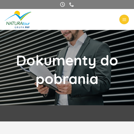
Przewiń
do
zawartości
Dokumenty do
pobrania