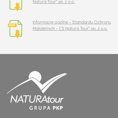
Natura Tour” sp. z o.o.
Informacje ogólne – Standardy Ochrony
Małoletnich – CS Natura Tour” sp. z o.o.