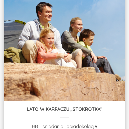
LATO W KARPACZU „STOKROTKA”
HB – śniadania i obiadokolacje