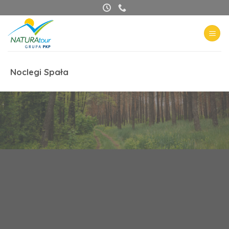
Przewiń
do
zawartości
Noclegi Spała