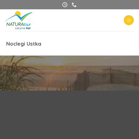
Przewiń
do
zawartości
Noclegi Ustka