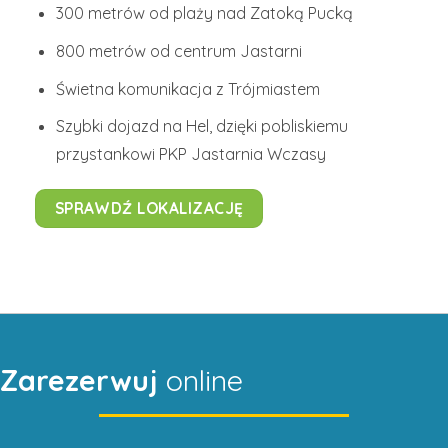
300 metrów od plaży nad Zatoką Pucką
800 metrów od centrum Jastarni
Świetna komunikacja z Trójmiastem
Szybki dojazd na Hel, dzięki pobliskiemu
przystankowi PKP Jastarnia Wczasy
SPRAWDŹ LOKALIZACJĘ
Zarezerwuj
online