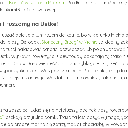
o –
„Korab” w Ustroniu Morskim
. Po długiej trasie możecie si
cinkami ścieżki rowerowej.
e i ruszamy na Ustkę!
ruszać dalej, ale tym razem delikatnie, bo w kierunku Mielna
odal plaży Ośrodek
„Słoneczny Brzeg” w Mielnie
to idealny za
żna tutaj naładować baterie, pozwiedzać lub poleniuchować
Ustki. Wytrawni rowerzyści z pewnością pokonają tę trasę ni
ze można w Darłowie zjeść smaczną rybkę, ale i zajrzeć do
o wypoczynku czeka Was jeszcze niecałe 3 godzinki jazdy do 
. Na miejscu zachwyci Was latarnia, malowniczy falochron, ale
Buchnera.
na zaszaleć i udać się na najdłuższy odcinek trasy rowerow
p”
, czekają przytulne domki. Trasa ta jest dosyć wymagając
wiście po drodze można się zatrzymać ot chociażby w Rowac