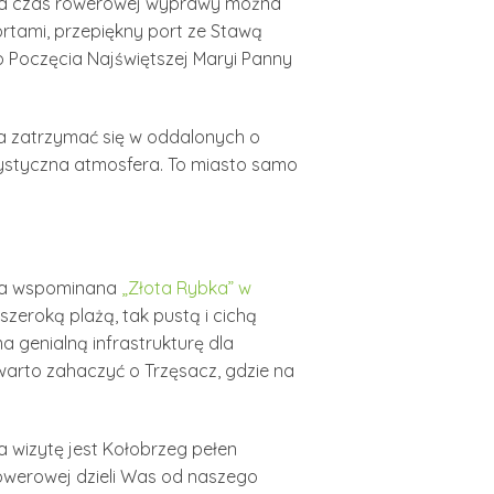
j na czas rowerowej wyprawy można
rtami, przepiękny port ze Stawą
o Poczęcia Najświętszej Maryi Panny
ba zatrzymać się w oddalonych o
tystyczna atmosfera. To miasto samo
sza wspominana
„Złota Rybka” w
zeroką plażą, tak pustą i cichą
 genialną infrastrukturę dla
warto zahaczyć o Trzęsacz, gdzie na
 wizytę jest Kołobrzeg pełen
rowerowej dzieli Was od naszego