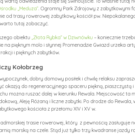
ą wartą odwiedzenia staje się Świnoujście. To właśnie tuta
środku „Meduza”
. Ogromny Park Zdrojowy z zabytkowymi fo
dnie od trasy rowerowej zabytkowy kościół pw. Niepokalaneg
 warto tutaj zobaczyć.
aszego obiektu
„Złota Rybka” w Dziwnówku
– koniecznie trze
ie na pięknym molo i słynnej Promenadzie Gwiazd urzeka ar
rakcji i pięknych zabytków.
iczy Kołobrzeg
 wypoczynek, dobry domowy posiłek i chwilę relaksu zapra
ć okazją do regeneracyjnego spaceru piękną, piaszczystą i s
hu można ruszać dalej w kierunku Rewala. Miejscowość ta ma
okową, Aleję Różaną i liczne zabytki. Po drodze do Rewala, 
 zabytkowego kościoła z przełomu XIV i XV w.
morskiej trasie rowerowej, który z pewnością zasługuje na
arnią morską na czele. Stąd już tylko trzy kwadranse jazdy 