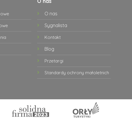
O nas
O nas
iowe
Sygnalista
dowe
nia
Kontakt
Blog
Przetargi
Standardy ochrony małoletnich