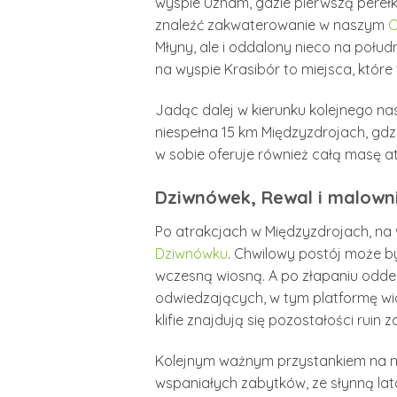
wyspie Uznam, gdzie pierwszą perełk
znaleźć zakwaterowanie w naszym
O
Młyny, ale i oddalony nieco na połu
na wyspie Krasibór to miejsca, które
Jadąc dalej w kierunku kolejnego n
niespełna 15 km Międzyzdrojach, gdz
w sobie oferuje również całą masę at
Dziwnówek, Rewal i malown
Po atrakcjach w Międzyzdrojach, na
Dziwnówku
. Chwilowy postój może by
wczesną wiosną. A po złapaniu oddec
odwiedzających, w tym platformę wid
klifie znajdują się pozostałości ruin
Kolejnym ważnym przystankiem na nad
wspaniałych zabytków, ze słynną lat