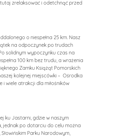
ę tutaj zrelaksować i odetchnąć przed
 oddalonego o niespełna 25 km. Nasz
kątek na odpoczynek po trudach
. Po solidnym wypoczynku czas na
espełna 100 km bez trudu, a wrażenia
 pięknego Zamku Książąt Pomorskich
naszej kolejnej miejscówki – Ośrodka
 i wiele atrakcji dla miłośników
ej ku Jastarni, gdzie w naszym
a, jednak po dotarciu do celu można
h, Słowińskim Parku Narodowym,