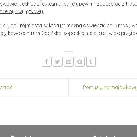
ławowie.
Jednego jesteśmy jednak pewni – zbaczając z trasy 
oże być wyjątkowy!
ć się do Trójmiasta, w którym można odwiedzić całą masę ws
abytkowe centrum Gdańska, sopockie molo, ale i wiele przyj
arto?
Pomysły na majówkowy 