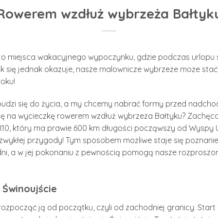
Rowerem wzdłuż wybrzeża Bałtyk
i to miejsca wakacyjnego wypoczynku, gdzie podczas urlopu 
ak się jednak okazuje, nasze malownicze wybrzeże może stać 
oku!
 budzi się do życia, a my chcemy nabrać formy przed nadch
 się na wycieczkę rowerem wzdłuż wybrzeża Bałtyku? Zachęc
 R10, który ma prawie 600 km długości począwszy od Wyspy 
ezwykłej przygody! Tym sposobem możliwe staje się poznanie
dni, a w jej pokonaniu z pewnością pomogą nasze rozproszo
Świnoujście
zpocząć ją od początku, czyli od zachodniej granicy. Start