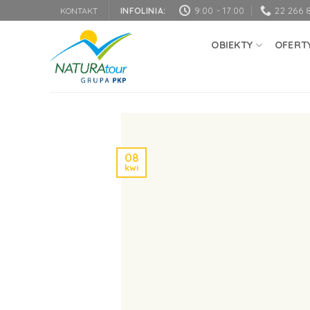
Przewiń
9:00 - 17:00
22 266 
KONTAKT
INFOLINIA:
do
zawartości
OBIEKTY
OFERT
08
kwi