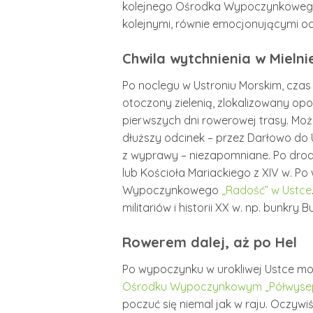
kolejnego Ośrodka Wypoczynkoweg
kolejnymi, równie emocjonującymi od
Chwila wytchnienia w Mielni
Po noclegu w Ustroniu Morskim, czas 
otoczony zielenią, zlokalizowany op
pierwszych dni rowerowej trasy. Mo
dłuższy odcinek – przez Darłowo do 
z wyprawy – niezapomniane. Po drod
lub Kościoła Mariackiego z XIV w. P
Wypoczynkowego
„Radość” w Ustce
militariów i historii XX w. np. bunkry 
Rowerem dalej, aż po Hel
Po wypoczynku w urokliwej Ustce moż
Ośrodku Wypoczynkowym „Półwyse
poczuć się niemal jak w raju. Oczy