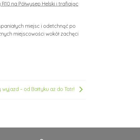
R10 na Półwysep Helski i trafiając
paniałych miejsc i odetchnąć po
aznych miejscowości wokół zachęci
wyjazd – od Bałtyku aż do Tatr!